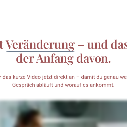
t 
Veränderung
 – und das 
der Anfang davon.
r 
das 
kurze 
Video 
jetzt 
direkt 
an 
– 
damit 
du 
genau 
wei
Gespräch 
abläuft 
und 
worauf 
es 
ankommt.